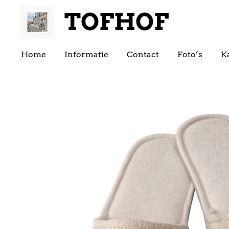
TOFHOF
Ga
direct
naar
Home
Informatie
Contact
Foto’s
K
de
hoofdinhoud