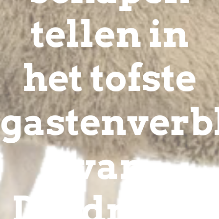
tellen in
het tofste
gastenverbl
van
Dordrecht