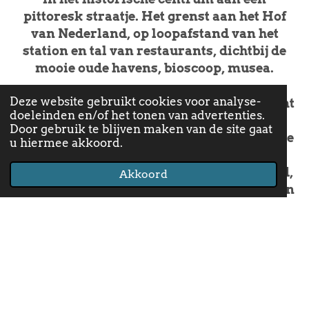
pittoresk straatje. Het grenst aan het Hof
van Nederland, op loopafstand van het
station en tal van restaurants, dichtbij de
mooie oude havens, bioscoop, musea.
Deze website gebruikt cookies voor analyse-
Het gastenverblijf is fijn ingericht en neemt
doeleinden en/of het tonen van advertenties.
de hele tweede verdieping van het
Door gebruik te blijven maken van de site gaat
monumentale pakhuisje in beslag. Om er te
u hiermee akkoord.
komen moet je twee trappen op maar er
staan een enorm comfortabel kingsize bed,
Akkoord
een fantastische regendouche & vinylplaten
op je te wachten.
Reserveren en boeken